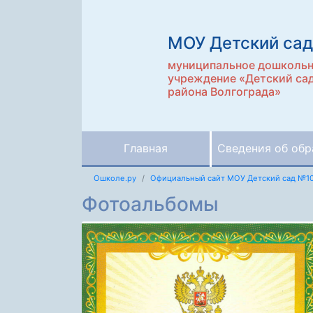
МОУ Детский са
муниципальное дошкольн
учреждение «Детский са
района Волгограда»
Главная
Сведения об обр
Ошколе.ру
Официальный сайт МОУ Детский сад №1
Фотоальбомы